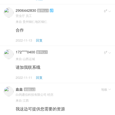
2906442830
#
新手Lv.1
6


营业厅
员工
来自
贵州铜仁地区铜仁
合作
2022-11-13
回复
172****0400
#
新手Lv.1
5

来自
山西运城
请加我联系哦
2022-11-11
回复
鑫鑫
地板
初级Lv.2

白鸽通信科技有限公司
经历
来自
江西
我这边可提供您需要的资源