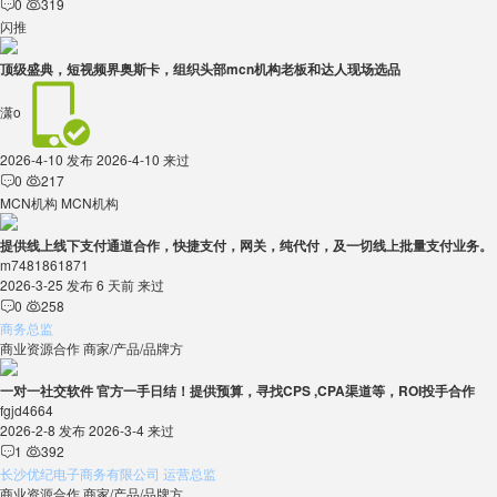
0
319


闪推
顶级盛典，短视频界奥斯卡，组织头部mcn机构老板和达人现场选品
潇o
2026-4-10 发布
2026-4-10 来过
0
217


MCN机构
MCN机构
提供线上线下支付通道合作，快捷支付，网关，纯代付，及一切线上批量支付业务。
m7481861871
2026-3-25 发布
6 天前 来过
0
258


商务总监
商业资源合作
商家/产品/品牌方
一对一社交软件 官方一手日结！提供预算，寻找CPS ,CPA渠道等，ROI投手合作
fgjd4664
2026-2-8 发布
2026-3-4 来过
1
392


长沙优纪电子商务有限公司 运营总监
商业资源合作
商家/产品/品牌方