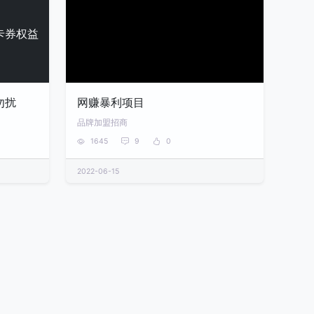
卡券权益
勿扰
网赚暴利项目
品牌加盟招商
1645
9
0
2022-06-15