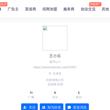
脉
广告主
渠道商
招商加盟
服务商
创业交流
其他
王小乐
新手Lv.1
https://www.tuituita.com/?5357
天津市
科技有限公司
互联网
经理
11
0
2
广播
关注
粉丝
关注
加为好友
发送消息