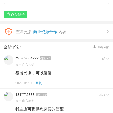
点赞帖子

查看更多
商业资源合作
内容

全部评论
4
查看全部

m6762684222
#
初级Lv.2
5

来自
广东东莞
很感兴趣，可以聊聊
2022-12-19
回复
131****2333
地板
初级Lv.2

来自
山东泰安
我这边可提供您需要的资源