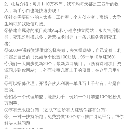
2、收益介绍：每月1-10万不等，我平均每天都是三四千的收
入，新手小白也能快速变现！
①社会需要副业的人太多，工作室，个人创业者，宝妈，大学
生均可加我微信对接。
②搭建专属你的项目商城App和小程序独立网站，永久售后指
导，变现盈利模式多，运营技术指导（一条龙服务青铜变王
者）
③5000种课程资源供你选择去做，去实操赚钱，自己定价，利
润都是自己的（比如单个设置100块钱，96一单10单赚960）
④我们一天同步更新20个，最新风口项目，（所有课程项目资
源同步到你网站），外面收费几百上千的项目，在这里只用4
块。
⑤可以招募代理，开通合伙人利润一单几百上千都有，都是自
己的。
⑥招募一个代理加盟，能赚几千，例如一个月加盟10个轻松几
万到手。
⑦享有无限级分佣 （团队下面所有人赚钱你都有分佣）
⑧、一对一扶持陪跑，免费提供100个专业推广引流平台，帮你
解决人脉问题