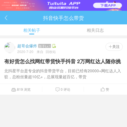
抖音快手怎么带货

相关帖子
相关日志
超哥会爆炸
新手Lv.1
 关注
2020-7-20
来自
回收站
有好货怎么找网红带货快手抖音 2万网红达人随你挑
北抖星平台是专业的抖音带货平台，目前已经有20000+网红达人入
驻，总粉丝量超10亿+，总展现量超百亿，带货
819 浏览
0 评论
赞


