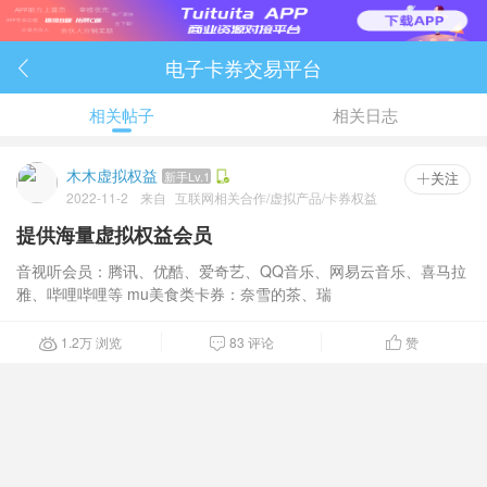
电子卡券交易平台

相关帖子
相关日志
木木虚拟权益
新手Lv.1
 关注
2022-11-2
来自
互联网相关合作/虚拟产品/卡券权益
提供海量虚拟权益会员
音视听会员：腾讯、优酷、爱奇艺、QQ音乐、网易云音乐、喜马拉
雅、哔哩哔哩等 mu美食类卡券：奈雪的茶、瑞
1.2
万
浏览
83 评论
赞


