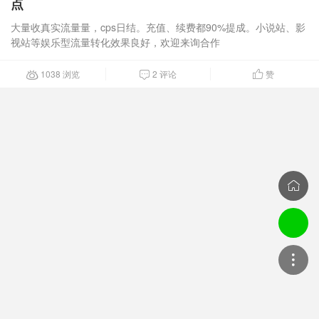
点
大量收真实流量量，cps日结。充值、续费都90%提成。小说站、影
视站等娱乐型流量转化效果良好，欢迎来询合作
1038 浏览
2 评论
赞



