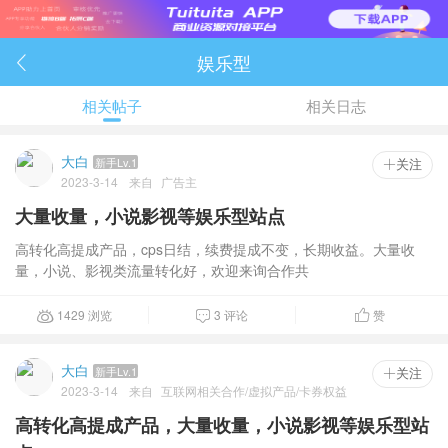
娱乐型

相关帖子
相关日志
大白
新手Lv.1
 关注
2023-3-14
来自
广告主
大量收量，小说影视等娱乐型站点
高转化高提成产品，cps日结，续费提成不变，长期收益。大量收
量，小说、影视类流量转化好，欢迎来询合作共
1429 浏览
3 评论
赞



大白
新手Lv.1
 关注
2023-3-14
来自
互联网相关合作/虚拟产品/卡券权益
高转化高提成产品，大量收量，小说影视等娱乐型站