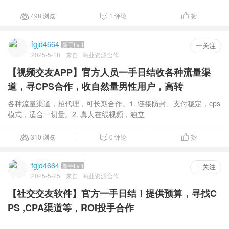
498 浏览
1 评论
赞



fgjd4664
新手Lv.1
 关注
2025-5-18
来自
商业资源合作
【视频交友APP】官方人员一手日结收各种流量渠
道，寻CPS合作，收自然量男性用户，高转
各种流量渠道，招代理，可长期合作。1. 链接防封、支付稳定，cps
模式，适合一切量。2. 真人在线视频，独立
310 浏览
0 评论
赞



fgjd4664
新手Lv.1
 关注
2025-5-25
来自
商业资源合作
【社交交友软件】官方一手日结！提供预算，寻找C
PS ,CPA渠道等，ROI投手合作