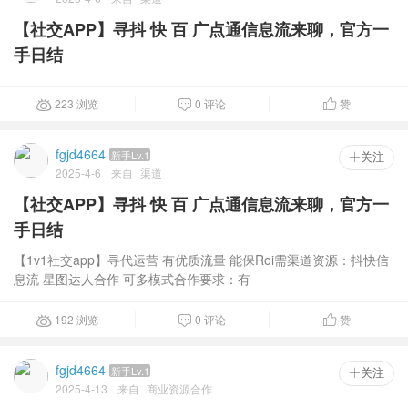
【社交APP】寻抖 快 百 广点通信息流来聊，官方一
手日结
223 浏览
0 评论
赞



fgjd4664
新手Lv.1
 关注
2025-4-6
来自
渠道
【社交APP】寻抖 快 百 广点通信息流来聊，官方一
手日结
【1v1社交app】寻代运营 有优质流量 能保Roi需渠道资源：抖快信
息流 星图达人合作 可多模式合作要求：有
192 浏览
0 评论
赞



fgjd4664
新手Lv.1
 关注
2025-4-13
来自
商业资源合作