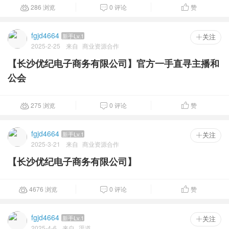
286 浏览
0 评论
赞



fgjd4664
新手Lv.1
 关注
2025-2-25
来自
商业资源合作
【长沙优纪电子商务有限公司】官方一手直寻主播和
公会
275 浏览
0 评论
赞



fgjd4664
新手Lv.1
 关注
2025-3-21
来自
商业资源合作
【长沙优纪电子商务有限公司】
4676 浏览
0 评论
赞



fgjd4664
新手Lv.1
 关注
2025-4-6
来自
渠道