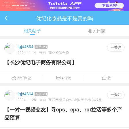
优纪化妆品是不是真的吗

相关帖子
相关日志
fgjd4664
新手Lv.1
 关注
2024-11-14
来自
商业资源合作
【长沙优纪电子商务有限公司】
759 浏览
4 评论
赞



fgjd4664
新手Lv.1
 关注
2024-11-28
来自
互联网相关合作/虚拟产品/卡券权益
【一对一视频交友】寻cps、cpa、roi拉活等多个产
品预算