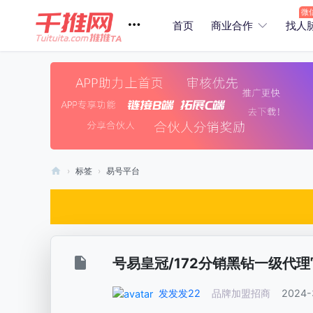
首页
商业合作
找人
›
标签
›
易号平台
商
业
找
合
号易皇冠/172分销黑钻一级代
作
/
发发发22
品牌加盟招商
2024-
电