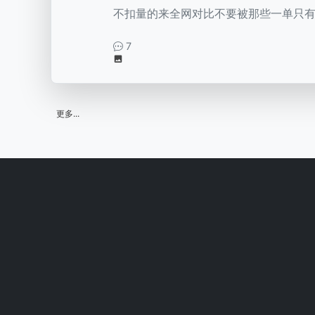
不扣量的来全网对比不要被那些一单只有
商
直
7
播
资
源
更多...
对
接
平
台
/
创
业
社
群