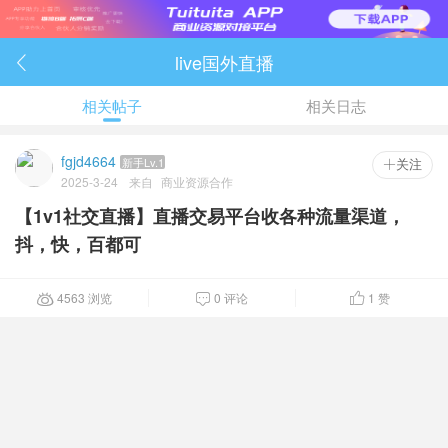
live国外直播

相关帖子
相关日志
fgjd4664
新手Lv.1
 关注
2025-3-24
来自
商业资源合作
【1v1社交直播】直播交易平台收各种流量渠道，
抖，快，百都可
4563 浏览
0 评论
1
赞


