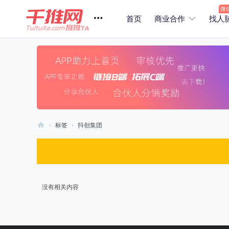
首页
商业合作
找人
›
标签
›
抖创集团
商
业
找
合
没有相关内容
作
/
电