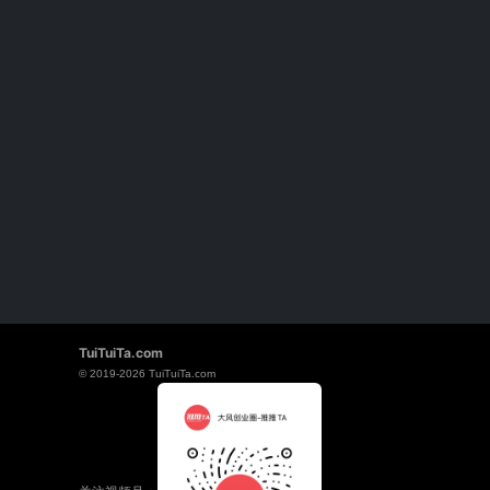
商
直
播
资
源
对
接
平
台
/
创
TuiTuiTa.com
© 2019-2026
TuiTuiTa.com
业
社
群