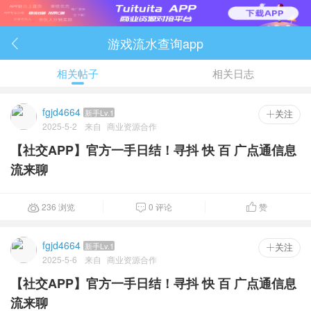
游戏流水查询app

相关帖子
相关日志
fgjd4664
新手Lv.1
 关注
2025-5-2
来自
商业资源合作
【社交APP】官方一手日结！寻抖 快 百 广点通信息
流来聊
236 浏览
0 评论
赞



fgjd4664
新手Lv.1
 关注
2025-5-6
来自
商业资源合作
【社交APP】官方一手日结！寻抖 快 百 广点通信息
流来聊