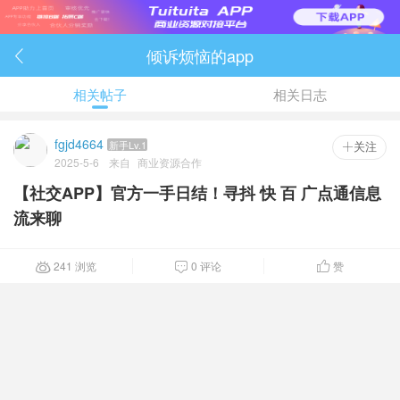
倾诉烦恼的app

相关帖子
相关日志
fgjd4664
新手Lv.1
 关注
2025-5-6
来自
商业资源合作
【社交APP】官方一手日结！寻抖 快 百 广点通信息
流来聊
241 浏览
0 评论
赞


