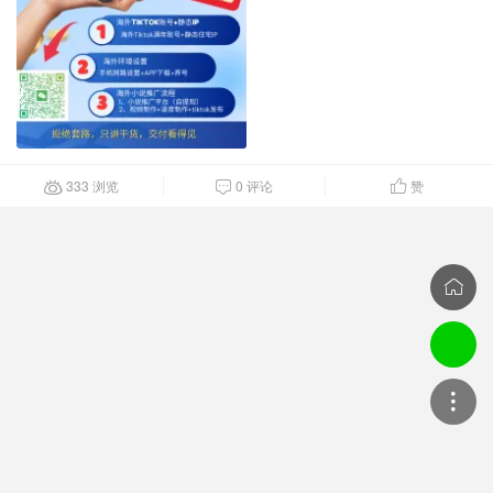
333 浏览
0 评论
赞



