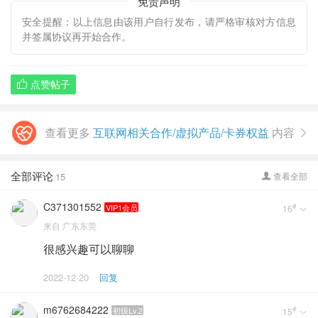
免责声明
安全提醒：以上信息由该用户自行发布，请严格审核对方信息
并签属协议再开始合作。
点赞帖子

查看更多
互联网相关合作/虚拟产品/卡券权益
内容

全部评论
15
查看全部

C371301552
#
VIP1会员
16

来自
广东东莞
很感兴趣可以聊聊
2022-12-20
回复
m6762684222
#
初级Lv.2
15
