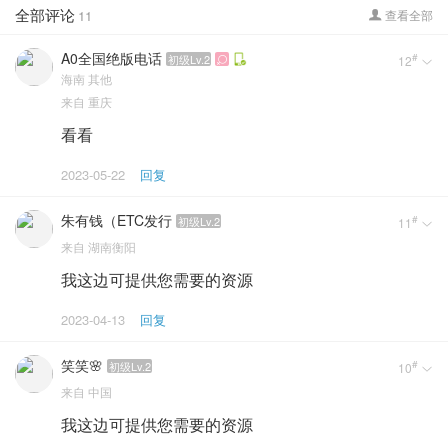
全部评论
11
查看全部

A0全国绝版电话
#
初级Lv.2
12


海南
其他
来自
重庆
看看
2023-05-22
回复
朱有钱（ETC发行
#
初级Lv.2
11

来自
湖南衡阳
我这边可提供您需要的资源
2023-04-13
回复
笑笑🌸
#
初级Lv.2
10

来自
中国
我这边可提供您需要的资源