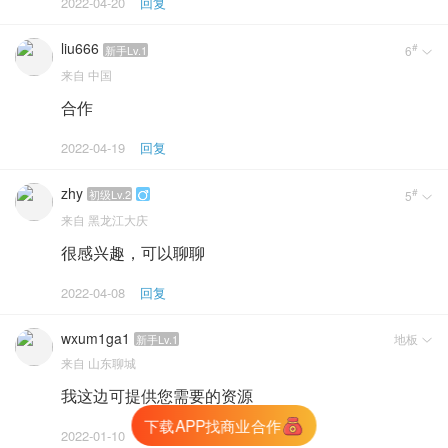
2022-04-20
回复
liu666
#
新手Lv.1
6

来自
中国
合作
2022-04-19
回复
zhy
#
初级Lv.2
5


来自
黑龙江大庆
很感兴趣，可以聊聊
2022-04-08
回复
wxum1ga1
地板
新手Lv.1

来自
山东聊城
我这边可提供您需要的资源
下载APP找商业合作
生成朋友圈海报
2022-01-10
回复