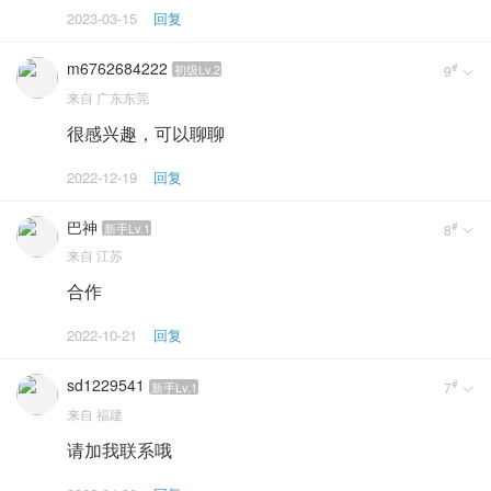
2023-03-15
回复
m6762684222
#
初级Lv.2
9

来自
广东东莞
很感兴趣，可以聊聊
2022-12-19
回复
巴神
#
新手Lv.1
8

来自
江苏
合作
2022-10-21
回复
sd1229541
#
新手Lv.1
7

来自
福建
请加我联系哦