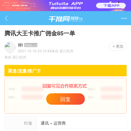

腾讯大王卡推广佣金85一单
輝t
初级Lv.2
关注
2021-12-16 23:15:48
来自
浙江杭州
958

来自
浙江杭州
渠道/流量/推广方
回复
行业
通讯 » 运营商