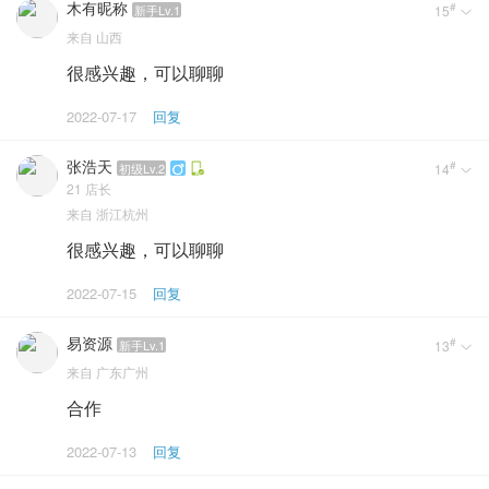
木有昵称
#
新手Lv.1
15

来自
山西
很感兴趣，可以聊聊
2022-07-17
回复
张浩天
#
初级Lv.2
14


21
店长
来自
浙江杭州
很感兴趣，可以聊聊
2022-07-15
回复
易资源
#
新手Lv.1
13

来自
广东广州
合作
2022-07-13
回复