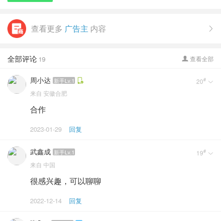
查看更多
广告主
内容

全部评论
19
查看全部

周小达
#
新手Lv.1
20

来自
安徽合肥
合作
2023-01-29
回复
武鑫成
#
新手Lv.1
19

来自
中国
很感兴趣，可以聊聊
2022-12-14
回复