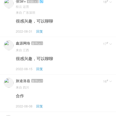
张Sir+
#
初级Lv.2
18


桂云
运营
来自
广东深圳
很感兴趣，可以聊聊
2022-08-31
回复
鑫源网络
#
新手Lv.1
17

来自
江西
很感兴趣，可以聊聊
2022-08-15
回复
旅途洛兹
#
新手Lv.1
16

来自
四川
合作
2022-08-08
回复