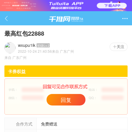

最高红包22888
wxupu1ik
初级Lv.2
关注
2022-10-24 21:40:56
来自
广东广州
741

来自
广东广州
卡券权益
回复
合作方式
免费赠送