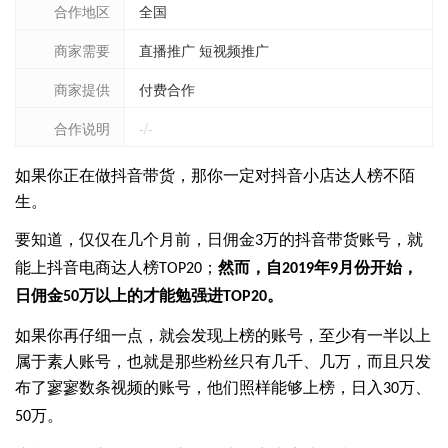
合作地区
全国
商家需要
直播推广 短视频推广
商家提供
付费合作
合作说明
-/-
如果你正在做抖音带货，那你一定对抖音小店达人榜不陌
生。
要知道，仅仅在几个月前，日佣金
万的抖音带货账号，就
3
能上抖音电商达人榜
；
然而，自
年
月份开始，
TOP20
2019
9
日佣金
万以上的才能勉强进
。
50
TOP20
如果你再仔细一点，就会发现上榜的账号，至少有一半以上
属于素人账号，也就是那些粉丝只有几千、几万，而且只发
布了寥寥数条视频的账号，他们照样能够上榜，日入
万、
30
万。
50