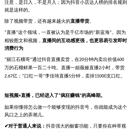
注意，是日入，不是月入；因为抖音小店达人榜的排名规则
就是这样的。
除了视频带货，还有越来越火的
直播带货
。
直播
这个领域，一直被认为是千亿市场的
新蓝海
。因为
“
”
“
”
相较图文和视频，
直播间的互动感更强，也更容易引发即时
消费行为
丽江石榴哥
通过抖音直播卖货，在
分钟内卖出价值
“
”
20
600
万的石榴鲜果一百二十吨。直播一姐薇娅直播
小时，带货
2
亿；
口红一哥
李佳琦直播
分钟，卖掉
支口红。
2.67
“
”
5
15000
短视频
直播，已经进入了
疯狂赚钱
的高峰期。
+
“
”
如果你懂得怎么做一个能够变现的抖音号，你就能成为这个
风口之上的弄潮儿。
对于普通人来说：
抖音强大的橱窗功能，只要你在种草视
✔