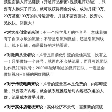
频里面插入商品链接（开通商品橱窗
视频电商功能），只
+
要有人购买了商品，就可以获得佣金分成，成为月赚
万、
10
万甚至
万的账号运营者。并且不需要囤货、投资小、
20
100
见效快、回报大！
✔
对大众创业者来说：
有一个粉丝几万的抖音号，意味着拥
有了自来水般的流量；不管是引流到微信，还是引流到线
上、线下店铺，都是最好的营销渠道。
✔
对微商从业者说：
抖音是目前做引流的最佳渠道，没有之
一！只要做好一个账号，就再也不会缺流量，而且可以团队
协作做矩阵账号；2020年能够崛起的微商团队，一定是会
做短视频+直播的网红团队！
对于传统电商来说：
抖音的流量基本是免费的，内容即流
✔
量，只要发布内容，就会被系统推送给对内容感兴趣的人
群，流量成本微乎其微。
对于实体店老板来说：
实体经济不景气，需要新的突破
✔