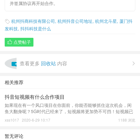
并签属协议再开始合作。
杭州抖商科技有限公司
,
杭州抖音公司地址
,
杭州北斗星
,
厦门抖

发科技
,
抖抖科技是什么
点赞帖子

查看更多
回收站
内容

相关推荐
抖音短视频有什么合作项目
如果现在有一个风口项目在你面前，你能否能够抓住这次机会，闲
鱼大翻身呢？5G时代已经来了，短视频将更加势不可挡！短视频已
经开始进入商业变现阶段，同时也是专业化运营阶段，如果你还想
xss1017
2020-6-29 10:17
1188 浏览
着自己单打独斗的去摸索入局
暂无评论