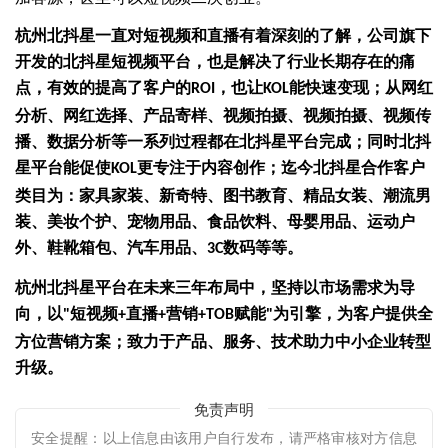
杭州北抖星一直对短视频和直播有着深刻的了解，公司旗下
开发的北抖星短视频平台，也是解决了行业长期存在的痛
点，有效的提高了客户的
，也让
能快速变现；从网红
ROI
KOL
分析、网红选择、产品寄样、视频拍摄、视频拍摄、视频传
播、数据分析等一系列过程都在北抖星平台完成；同时北抖
星平台能促使
更专注于内容创作；迄今北抖星合作客户
KOL
类目为：家具家装、新奇特、图书教育、精品女装、潮流男
装、美妆个护、宠物用品、食品饮料、母婴用品、运动户
外、鞋靴箱包、汽车用品、
数码等等。
3C
杭州北抖星平台在未来三年布局中，坚持以市场需求为导
向，以
短视频
直播
营销
赋能
为引擎，为客户提供全
"
+
+
+TOB
"
方位营销方案；致力于产品、服务、技术助力中小企业转型
升级。
免责声明
安全提醒：以上信息由该用户自行发布，请严格审核对方信息