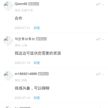
Qvemil9
#
新手Lv.1
45

来自
甘肃兰州
合作
2023-07-21
回复
작은튜브튜브
#
新手Lv.1
44

来自
上海
我这边可提供您需要的资源
2023-07-19
回复
m1869214888
#
新手Lv.1
43

来自
河南
很感兴趣，可以聊聊
2023-07-10
回复