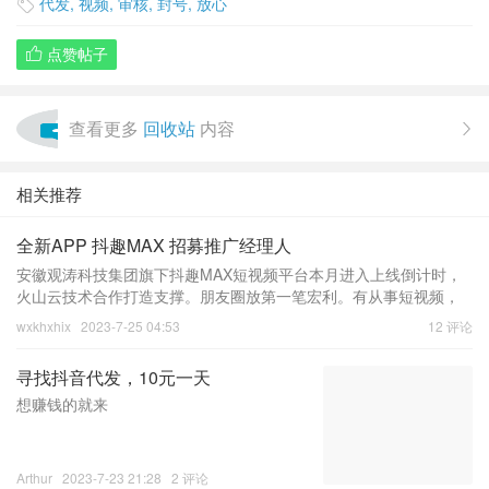
代发
,
视频
,
审核
,
封号
,
放心

点赞帖子

查看更多
回收站
内容

相关推荐
全新APP 抖趣MAX 招募推广经理人
安徽观涛科技集团旗下​抖趣MAX短视频平台本月进入上线倒计时，
火山云技术合作打造支撑。​朋友圈放第一笔宏利。有从事短视频，
主播，电商，供应商，本地商家，MCN机构，感兴趣可以和我联
wxkhxhix
2023-7-25 04:53
12 评论
系，我给你开端口给你申请免
寻找抖音代发，10元一天
想赚钱的就来
Arthur
2023-7-23 21:28
2 评论