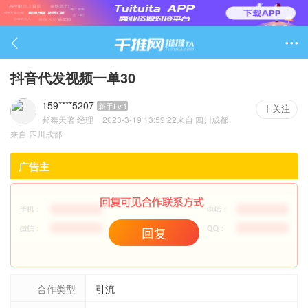

抖音代发视频一单30
159****5207
新手Lv.1
关注
邦泰天著
经理
2023-3-19 13:59:22
来自
四川成都
3052

来自
四川成都
广告主
回复
合作类型
引流