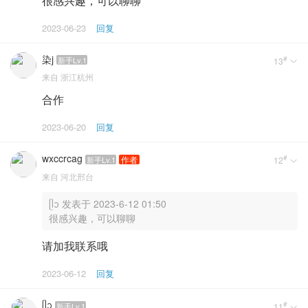
很感兴趣，可以聊聊
2023-06-23
回复
染j
#
新手Lv.1
13

来自
浙江杭州
合作
2023-06-20
回复
wxccrcag
#
作者
新手Lv.1
12

来自
河北邢台
ᥫᩣㅤㅤㅤㅤㅤ 发表于 2023-6-12 01:50
很感兴趣，可以聊聊
请加我联系哦
2023-06-12
回复
ᥫᩣㅤㅤㅤㅤㅤ
#
新手Lv.1
11
