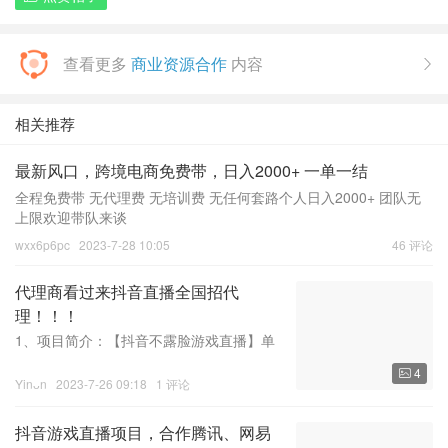
查看更多
商业资源合作
内容

相关推荐
最新风口，跨境电商免费带，日入2000+ 一单一结
全程免费带 无代理费 无培训费 无任何套路个人日入2000+ 团队无
上限欢迎带队来谈
wxx6p6pc
2023-7-28 10:05
46 评论
代理商看过来抖音直播全国招代
理！！！
1、项目简介：【抖音不露脸游戏直播】单
人日产值800～1200（真实稳定）【招合
4

作代理】【项目介绍】抖音不露脸游戏直
Yinᴗn
2023-7-26 09:18
1 评论
播，场次付费，4h一场400元，单主播一天
2-3场，无任务要求，需要主播按话术边玩
抖音游戏直播项目，合作腾讯、网易
边讲。【游戏类型】