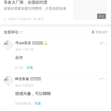
等各大厂商，全国招代理
该项目需要加盟代理费用，介意勿扰该项
目需要加盟代理费用，介意勿扰该项目需
2

要加盟代理费用，介意勿扰1、项目简介：
.lr
2023-7-19 09:34
39 评论
推广厂商手游，厂商按照游戏时长结算2、
回本周期：2～3月3、项目优势：直播期间
全部评论
17
查看全部
不需要露脸，只需

寻cps渠道
#
新手Lv.1
18

来自
广东广州
合作
01-22
回复
蜂优客服
#
初级Lv.2
17

来自
江苏苏州
很感兴趣，可以聊聊
2023-08-29
回复