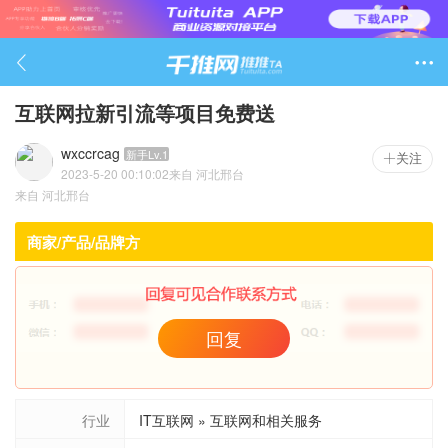

互联网拉新引流等项目免费送
wxccrcag
新手Lv.1
关注
2023-5-20 00:10:02
来自
河北邢台
1470

来自
河北邢台
商家/产品/品牌方
回复
行业
IT互联网 » 互联网和相关服务