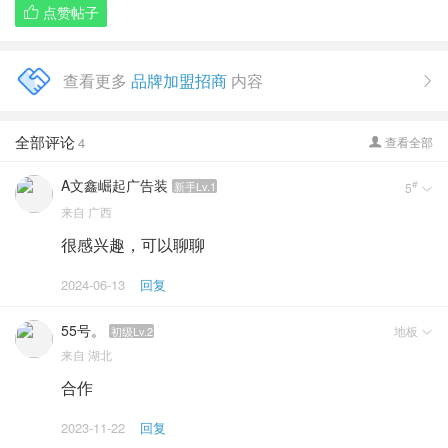
点赞帖子

查看更多
品牌加盟招商
内容

全部评论
4
查看全部

A文鑫崛起广告装
#
新手Lv.1
5

来自
广西
很感兴趣，可以聊聊
2024-06-13
回复
55号。
地板
初级Lv.2

来自
湖北
合作
2023-11-22
回复