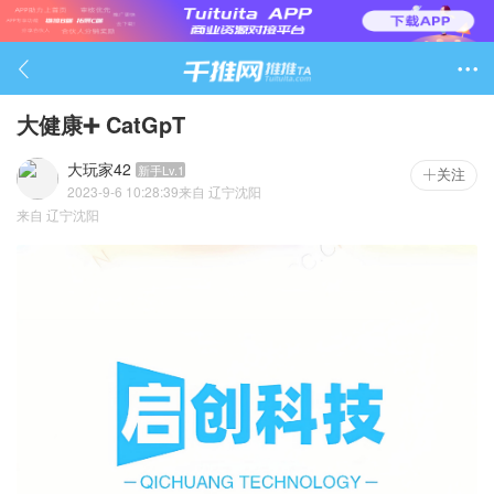

大健康➕ CatGpT
大玩家42
新手Lv.1
关注
2023-9-6 10:28:39
来自
辽宁沈阳
1499

来自
辽宁沈阳