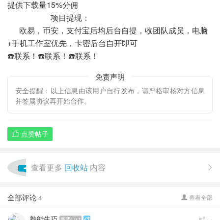
提供下载量15%分佣
项目提现：
欧易，币安，支付宝后均后台自提，收团队成员，电脑
+手机工作室优先，卡密后台自开即可
☎️联系！☎️联系！☎️联系！
免责声明
安全提醒：以上信息由该用户自行发布，请严格审核对方信息
并签属协议再开始合作。
点赞帖子

查看更多
回收站
内容

全部评论
4
查看全部

熟能生巧
#
新手Lv.1
5
