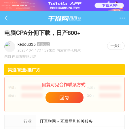

电脑CPA分佣下载，日产800+
kedou335
初级Lv.2
关注
2023-10-1 17:14:39
来自
内蒙古呼伦贝尔
269

来自
内蒙古呼伦贝尔
渠道/流量/推广方
回复
行业
IT互联网 » 互联网和相关服务