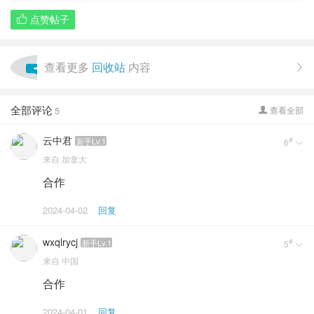
点赞帖子

查看更多
回收站
内容

全部评论
5
查看全部

云中君
#
新手Lv.1
6

来自
加拿大
合作
2024-04-02
回复
wxqlrycj
#
新手Lv.1
5

来自
中国
合作
2024-04-01
回复