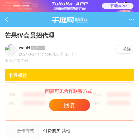

芒果tV会员招代理
wanH
新手Lv.1
关注
2024-3-24 14:15:40
来自
广东广州
257

来自
广东广州
卡券权益
回复
合作方式
付费购买 其他