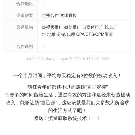
合作地区
-/-
渠道需要
付费合作 资源置换
渠道提供
短视频推广 微信推广 自媒体推广 线上广
告 地推 分销/代理 CPA/CPS/CPM渠道
合作说明
-/-
本帖最后由 zhonghongan 于 2024-6-18 14:31 编辑
一个半月时间，平均每天稳定有3位数的被动收入！
斜杠青年们都逃不过的赚钱“真香定律”
把更多的时间留给生活，通过有效的方法和途径来创造被动
收入，能够让钱“自己赚”，这应该就是我们大多数人所追求
的生活方式了吧！
赠送：流量获取系统技术！！！