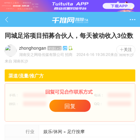

同城足浴项目招募合伙人，每天被动收入3位数
zhonghongan
初级Lv.2

关注
湖南安之网络传媒有限公司
招商
2024-6-16 19:36:20
来自
湖南长沙
587

来自
湖南长沙
渠道/流量/推广方
回复
行业
娱乐/休闲 » 足疗按摩