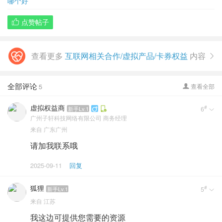
哪个好
点赞帖子

查看更多
互联网相关合作/虚拟产品/卡券权益
内容

全部评论
5
查看全部

虚拟权益商
#
新手Lv.1
6


广州子轩科技网络有限公司
商务经理
来自
广东广州
请加我联系哦
2025-09-11
回复
狐狸
#
新手Lv.1
5

来自
江苏
我这边可提供您需要的资源