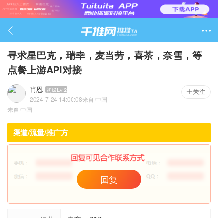

寻求星巴克，瑞幸，麦当劳，喜茶，奈雪，等
点餐上游API对接
肖恩
初级Lv.2
关注
2024-7-24 14:00:08
来自
中国
1380

来自
中国
渠道/流量/推广方
回复