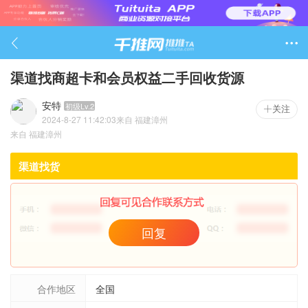

渠道找商超卡和会员权益二手回收货源
安特
初级Lv.2
关注
2024-8-27 11:42:03
来自
福建漳州
1703

来自
福建漳州
渠道找货
回复
合作地区
全国