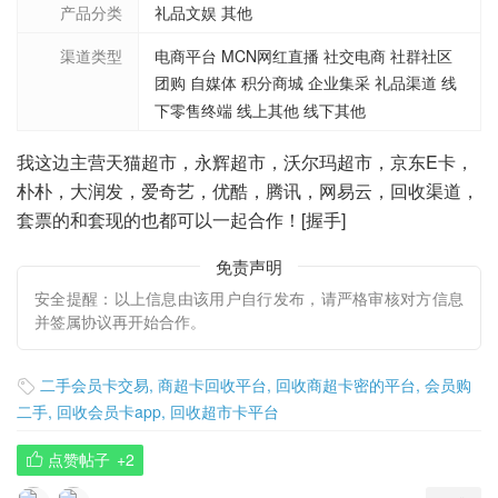
产品分类
礼品文娱 其他
渠道类型
电商平台 MCN网红直播 社交电商 社群社区
团购 自媒体 积分商城 企业集采 礼品渠道 线
下零售终端 线上其他 线下其他
我这边主营天猫超市，永辉超市，沃尔玛超市，京东E卡，
朴朴，大润发，爱奇艺，优酷，腾讯，网易云，回收渠道，
套票的和套现的也都可以一起合作！[握手]
免责声明
安全提醒：以上信息由该用户自行发布，请严格审核对方信息
并签属协议再开始合作。
二手会员卡交易
,
商超卡回收平台
,
回收商超卡密的平台
,
会员购

二手
,
回收会员卡app
,
回收超市卡平台
点赞帖子
+
2
