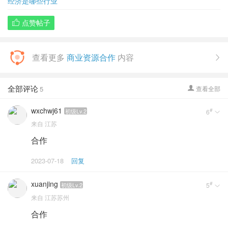
经济是哪些行业
点赞帖子

查看更多
商业资源合作
内容

全部评论
5
查看全部

wxchwj61
#
初级Lv.2
6

来自
江苏
合作
2023-07-18
回复
xuanjing
#
初级Lv.2
5

来自
江苏苏州
合作