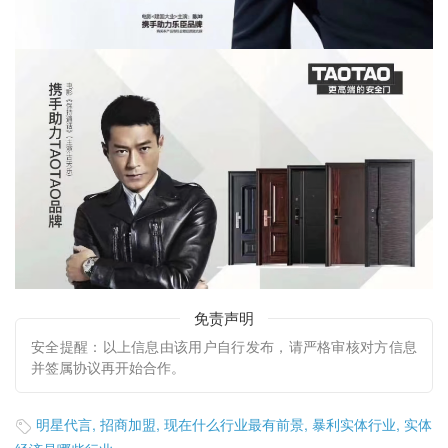
免责声明
安全提醒：以上信息由该用户自行发布，请严格审核对方信息
并签属协议再开始合作。
明星代言
,
招商加盟
,
现在什么行业最有前景
,
暴利实体行业
,
实体
