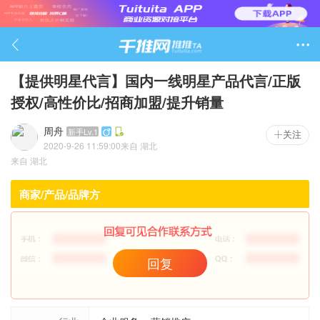

【提供明星代言】国内一线明星产品代言/正版
授权/高性价比/招商加盟/提升销量
周舟
新手Lv.1

关注
2020-9-26 11:59:00
来自
湖北
2241

来自
湖北
商家/产品/品牌方
回复