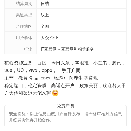
结算周期
日结
渠道类型
线上
合作地区
全国
用户群体
大众 企业
行业
IT互联网 » 互联网和相关服务
核心资源业务：百度，今日头条，本地推，小红书，腾讯，
360，UC，vivo，oppo，一手开户商
主营：教育 食品 玉器 旅游 中医养生 等常规
稳定端口，稳定资质，高返点开户，政策美丽，欢迎各大甲
方大佬和渠道大佬来聊
免责声明
安全提醒：以上信息由该用户自行发布，请严格审核对方信息
并签属协议再开始合作。