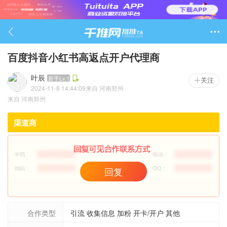

百度抖音小红书高返点开户代理商
叶辰
新手Lv.1
关注
2024-11-8 14:44:09
来自
河南郑州
519

来自
河南郑州
渠道商
回复
合作类型
引流 收集信息 加粉 开卡/开户 其他