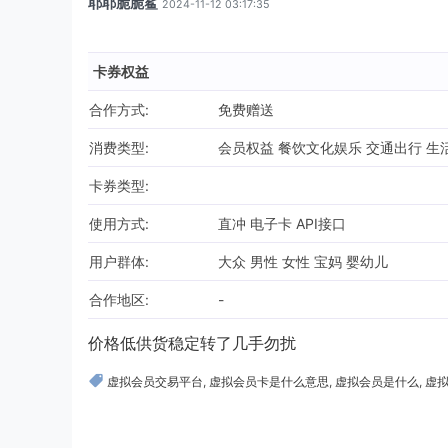
耶耶脆脆鲨
2024-11-12 03:17:35
卡券权益
合作方式:
免费赠送
消费类型:
会员权益 餐饮文化娱乐 交通出行 生活
卡券类型:
使用方式:
直冲 电子卡 API接口
用户群体:
大众 男性 女性 宝妈 婴幼儿
合作地区:
-
价格低供货稳定转了几手勿扰
虚拟会员交易平台
,
虚拟会员卡是什么意思
,
虚拟会员是什么
,
虚