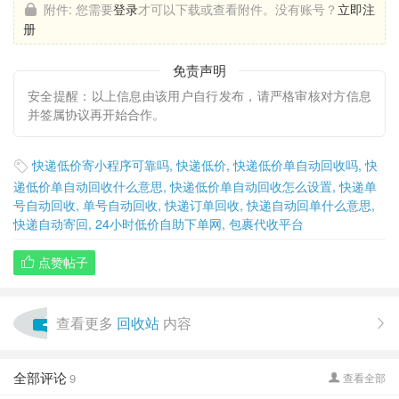
附件:
您需要
登录
才可以下载或查看附件。没有账号？
立即注
册
免责声明
安全提醒：以上信息由该用户自行发布，请严格审核对方信息
并签属协议再开始合作。
快递低价寄小程序可靠吗
,
快递低价
,
快递低价单自动回收吗
,
快

递低价单自动回收什么意思
,
快递低价单自动回收怎么设置
,
快递单
号自动回收
,
单号自动回收
,
快递订单回收
,
快递自动回单什么意思
,
快递自动寄回
,
24小时低价自助下单网
,
包裹代收平台
点赞帖子

查看更多
回收站
内容

全部评论
9
查看全部
