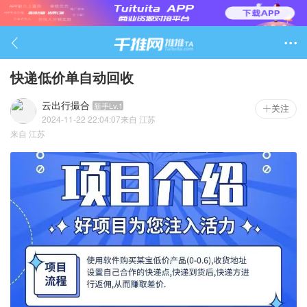

快递低价单自动回收
云出行撮合
新手Lv.1
关注
2024-11-22 22:04:07
来自
江苏
1234

来自
江苏