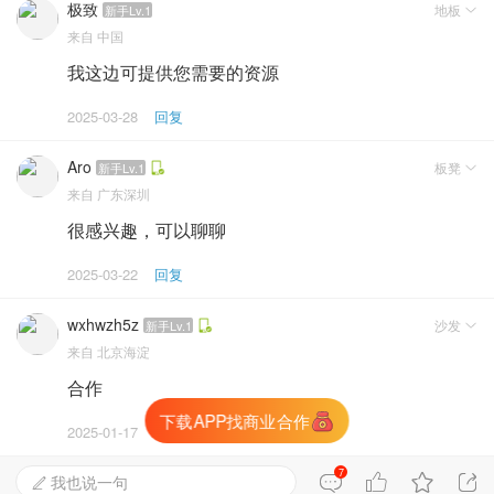
极致
地板
新手Lv.1

来自
中国
我这边可提供您需要的资源
2025-03-28
回复
Aro
板凳
新手Lv.1

来自
广东深圳
很感兴趣，可以聊聊
2025-03-22
回复
wxhwzh5z
沙发
新手Lv.1

来自
北京海淀
合作
下载APP找商业合作
生成朋友圈海报
2025-01-17
回复
7

我也说一句

