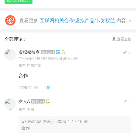
查看更多
互联网相关合作/虚拟产品/卡券权益
内容

全部评论
7
查看全部

虚拟权益商
#
新手Lv.1
8


广州子轩科技网络有限公司
商务经理
来自
广东广州
合作
2025-09-04
回复
友人A
#
新手Lv.1
7

来自
中国
wxhwzh5z 发表于 2025-1-17 16:48
合作