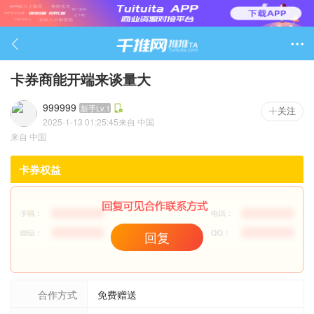

卡券商能开端来谈量大
999999
新手Lv.1
关注
2025-1-13 01:25:45
来自
中国
419

来自
中国
卡券权益
回复
合作方式
免费赠送