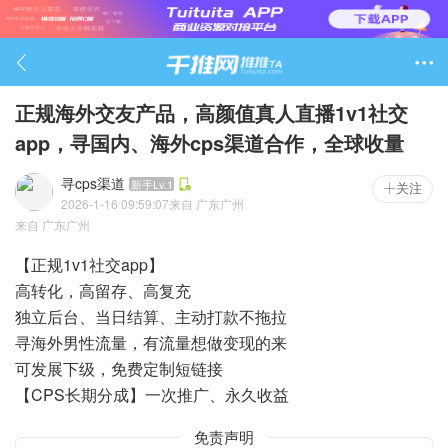

正规海外交友产品，高颜值真人直播1v1社交
app，寻国内、海外cps渠道合作，全球收量
寻cps渠道
新手Lv.1
关注
2026-1-16 09:59:07
来自
广东广州
58

来自
广东广州
【正规1v1社交app】
高转化，高留存、高复充
独立后台、当日结算、主动打款不拖拉
寻海外男性流量，有流量想做变现的来
可发展下级，免费定制短链接
【CPS长期分成】一次推广、永久收益
免责声明