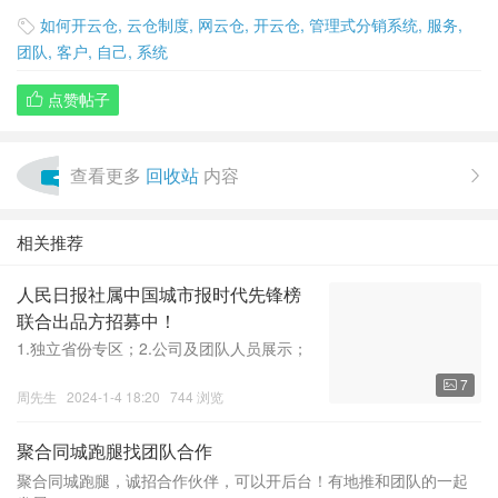
如何开云仓
,
云仓制度
,
网云仓
,
开云仓
,
管理式分销系统
,
服务
,

团队
,
客户
,
自己
,
系统
点赞帖子

查看更多
回收站
内容

相关推荐
人民日报社属中国城市报时代先锋榜
联合出品方招募中！
1.独立省份专区；2.公司及团队人员展示；
3.函件及记者配合；4.节目专区5.图文配合
7

感兴趣联系，15711415139
周先生
2024-1-4 18:20
744 浏览
聚合同城跑腿找团队合作
聚合同城跑腿，诚招合作伙伴，可以开后台！有地推和团队的一起