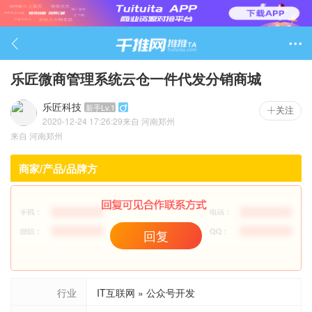

乐匠微商管理系统云仓一件代发分销商城
乐匠科技
新手Lv.1

关注
2020-12-24 17:26:29
来自
河南郑州
1441

来自
河南郑州
商家/产品/品牌方
回复
行业
IT互联网 » 公众号开发