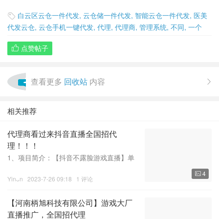
白云区云仓一件代发
,
云仓储一件代发
,
智能云仓一件代发
,
医美

代发云仓
,
云仓手机一键代发
,
代理
,
代理商
,
管理系统
,
不同
,
一个
点赞帖子

查看更多
回收站
内容

相关推荐
代理商看过来抖音直播全国招代
理！！！
1、项目简介：【抖音不露脸游戏直播】单
人日产值800～1200（真实稳定）【招合
4

作代理】【项目介绍】抖音不露脸游戏直
Yinᴗn
2023-7-26 09:18
1 评论
播，场次付费，4h一场400元，单主播一天
2-3场，无任务要求，需要主播按话术边玩
【河南柄旭科技有限公司】游戏大厂
边讲。【游戏类型】
直播推广，全国招代理