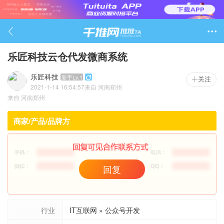

乐匠科技云仓代发微商系统
乐匠科技
新手Lv.1

关注
2021-1-14 16:54:57
来自
河南郑州
1568

来自
河南郑州
商家/产品/品牌方
回复
行业
IT互联网 » 公众号开发