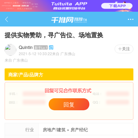

提供实物赞助，寻广告位、场地置换
Quintin
新手Lv.1

关注
2021-5-12 10:33:22
来自
广东佛山
2291

来自
广东佛山
商家/产品/品牌方
回复
行业
房地产/建筑 » 房产经纪