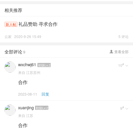
相关推荐
礼品赞助 寻求合作
新人帖
云家
2020-9-26 15:49
5 评论
全部评论
9
查看全部

wxchwj61
#
初级Lv.2
10

来自
江苏苏州
合作
2023-08-11
回复
xuanjing
#
初级Lv.2
9

来自
江苏
合作