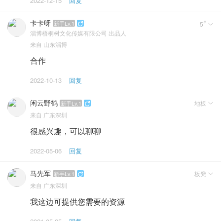
2022-12-15
回复
卡卡呀
#
新手Lv.1
5


淄博梧桐树文化传媒有限公司
出品人
来自
山东淄博
合作
2022-10-13
回复
闲云野鹤
地板
新手Lv.1


来自
广东深圳
很感兴趣，可以聊聊
2022-05-06
回复
马先军
板凳
新手Lv.1


来自
广东深圳
我这边可提供您需要的资源