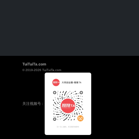
TuiTuiTa.com
© 2019-2026
TuiTuiTa.com
关注视频号：