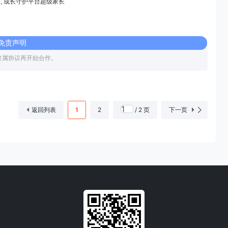
粉
,
成长守护平台超级家长
免责声明
签属协议再开始合作。
返回列表
1
2
/ 2 页
下一页