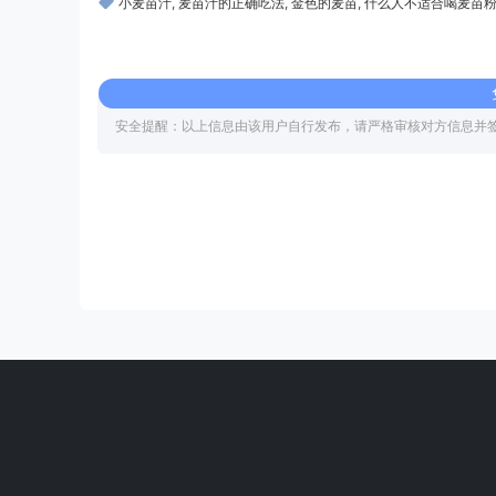
小麦苗汁
,
麦苗汁的正确吃法
,
金色的麦苗
,
什么人不适合喝麦苗
安全提醒：以上信息由该用户自行发布，请严格审核对方信息并