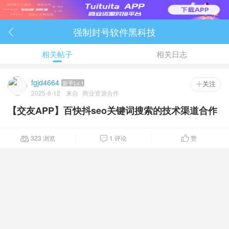
强制封号软件黑科技

相关帖子
相关日志
fgjd4664
新手Lv.1
 关注
2025-6-12
来自
商业资源合作
【交友APP】百快抖seo关键词搜索的技术渠道合作
323 浏览
1 评论
赞


