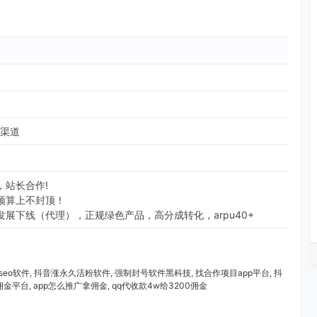
M渠道
，站长合作!
预算上不封顶！
展下线（代理），正规绿色产品，高分成转化，arpu40+
eo软件
,
抖音涨永久活粉软件
,
强制封号软件黑科技
,
找合作项目app平台
,
抖
佣金平台
,
app怎么推广拿佣金
,
qq代收款4w给3200佣金