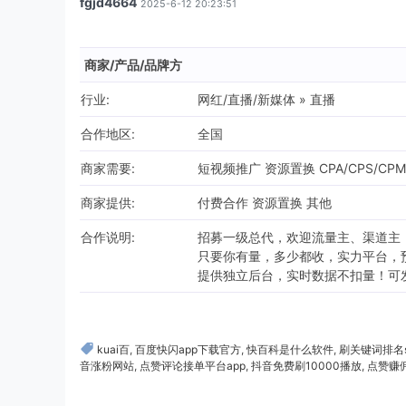
fgjd4664
2025-6-12 20:23:51
商家/产品/品牌方
行业:
网红/直播/新媒体 » 直播
合作地区:
全国
商家需要:
短视频推广 资源置换 CPA/CPS/CP
商家提供:
付费合作 资源置换 其他
合作说明:
招募一级总代，欢迎流量主、渠道主
只要你有量，多少都收，实力平台，
提供独立后台，实时数据不扣量！可发
kuai百
,
百度快闪app下载官方
,
快百科是什么软件
,
刷关键词排名s
音涨粉网站
,
点赞评论接单平台app
,
抖音免费刷10000播放
,
点赞赚